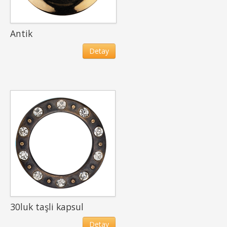
Antik
Detay
30luk taşli kapsul
Detay