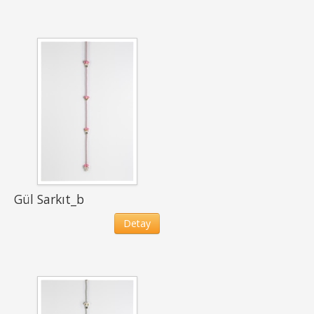
Gül Sarkıt_b
Detay