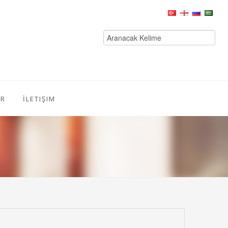
ER
İLETIŞIM